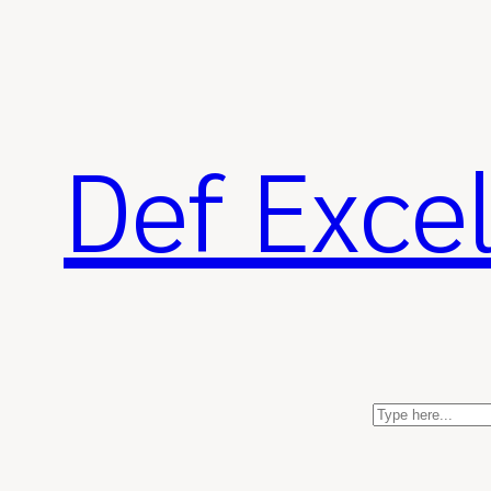
ข้าม
ไป
ยัง
เนื้อหา
Def Exce
S
e
a