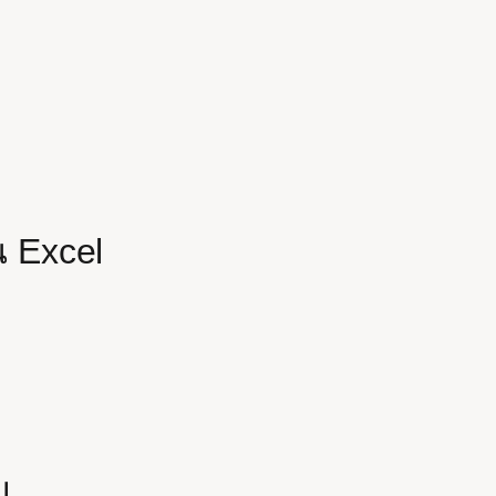
น Excel
ม