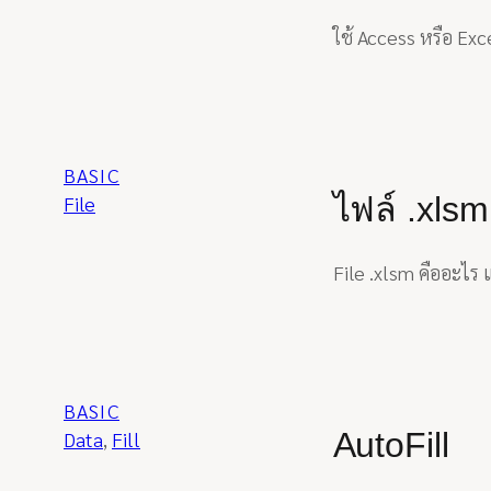
ใช้ Access หรือ Exc
BASIC
ไฟล์ .xlsm
File
File .xlsm คืออะไร
BASIC
AutoFill
Data
, 
Fill