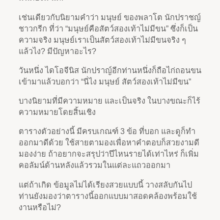
เช่นเดียวกับนิยามคำว่า มนุษย์ ของพลาโต นักปราชญ์
ชาวกรีก ที่ว่า “มนุษย์คือสัตว์สองเท้าไม่มีขน” ซึ่งก็เป็น
ความจริง มนุษย์เราเป็นสัตว์สองเท้าไม่มีขนจริง ๆ
แล้วไง? มีปัญหาอะไร?
วันหนึ่ง ไดโอจีนิส นักปราญ์อีกท่านหนึ่งก็ถือไก่ถอนขน
เข้ามาแล้วบอกว่า “นี่ไง มนุษย์ สัตว์สองเท้าไม่มีขน”
บางนิยามที่มีความหมาย และเป็นจริง ในบางขณะก็ไร้
ความหมายโดยสิ้นเชิง
ตารางตัวอย่างนี้ มีครบเกณฑ์ 3 ข้อ ที่บอก และดูก็ทำ
ออกมาดีด้วย ใช้สายตามองเพื่อหาคำตอบก็สวยงามดี
มองง่าย ถ้าอยากจะสรุปว่าปีไหนรายได้เท่าไหร่ ก็เพิ่ม
คอลัมน์ด้านหลังแล้วรวมในแต่ละแถวออกมา
แต่ถ้าเกิด ข้อมูลไม่ได้เรียงสวยแบบนี้ วางสลับกันไป
ท่านยังมองว่าตารางนี้ออกแบบมาสอดคล้องพร้อมใช้
งานหรือไม่?