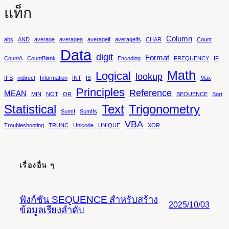
แท็ก
Column
abs
AND
average
averagea
averageif
averageifs
CHAR
Count
Data
digit
Format
CountA
CountBlank
Encoding
FREQUENCY
IF
Math
Logical
lookup
IFS
indirect
Information
INT
IS
Max
Principles
Reference
MEAN
MIN
NOT
OR
SEQUENCE
Sort
Statistical
Text
Trigonometry
SumIf
SumIfs
VBA
Troubleshooting
TRUNC
Unicode
UNIQUE
XOR
เรื่องอื่น ๆ
ฟังก์ชัน SEQUENCE สำหรับสร้าง
2025/10/03
ข้อมูลเรียงลำดับ