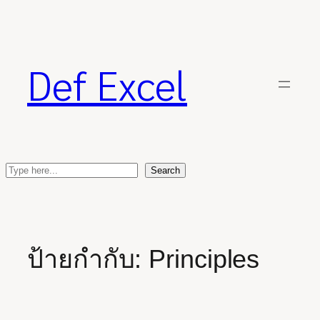
ข้าม
ไป
ยัง
เนื้อหา
Def Excel
S
Search
e
a
r
c
ป้ายกำกับ:
Principles
h