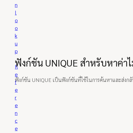
n
l
o
o
k
u
p
, 
ฟังก์ชัน UNIQUE สำหรับหาค่าไม
R
e
ฟังก์ชัน UNIQUE เป็นฟังก์ชันที่ใช้ในการค้นหาและส่งก
f
e
r
e
n
c
e