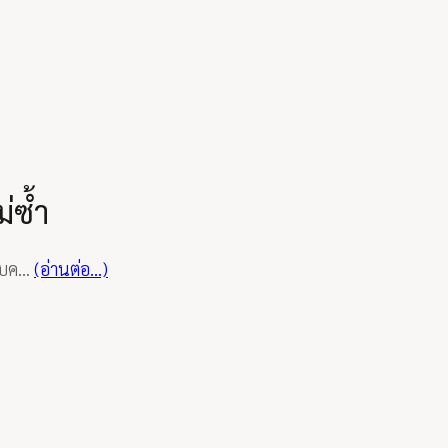
่ซ้ำ
ลับค…
(อ่านต่อ…)