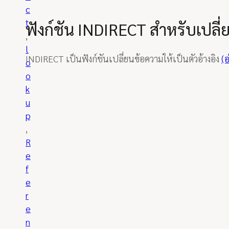
c
t
ฟังก์ชัน INDIRECT สำหรับเปลี่
, 
l
INDIRECT เป็นฟังก์ชันเปลี่ยนข้อความให้เป็นตัวอ้างอิง
(อ
o
o
k
u
p
, 
R
e
f
e
r
e
n