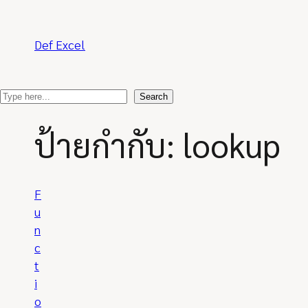
Skip
to
content
Def Excel
S
Search
e
ป้ายกำกับ:
lookup
a
r
c
h
F
u
n
c
t
i
o