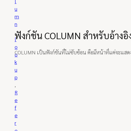
l
u
m
n
, 
ฟังก์ชัน COLUMN สำหรับอ้างอิ
l
o
COLUMN เป็นฟังก์ชันที่ไม่ซับซ้อน คือมีหน้าที่แค่จะแส
o
k
u
p
, 
R
e
f
e
r
e