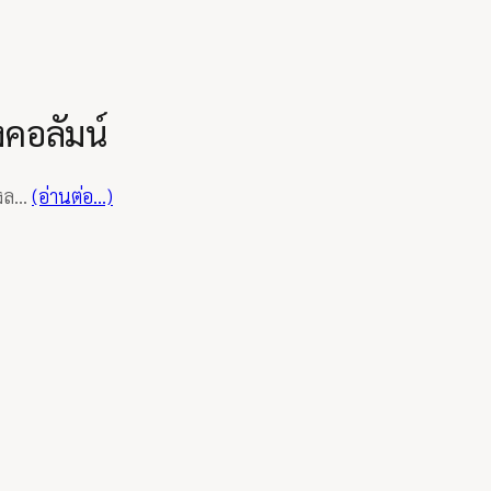
งคอลัมน์
ดงล…
(อ่านต่อ…)