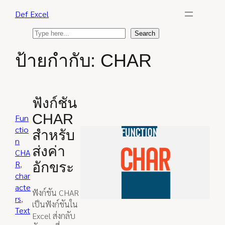
Skip
Def Excel
to
content
S
Search
e
ป้ายกำกับ:
CHAR
a
r
c
h
ฟังก์ชัน
CHAR
Fun
ctio
สำหรับ
n
ส่งค่า
CHA
R
, 
อักขระ
char
acte
ฟังก์ชัน CHAR
rs
, 
เป็นฟังก์ชันใน
Text
Excel ส่งกลับ