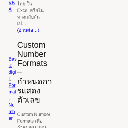
VB
ไทย ใน
A
Excel หรือใน
ทางกลับกัน
เป…
(อ่านต่อ…)
Custom
Number
Bas
Formats
ic
–
digi
t
, 
กำหนดกา
For
รแสดง
mat
ตัวเลข
, 
Nu
mb
Custom Number
er
Formats เพื่อ
กำหนดรูปแบบ