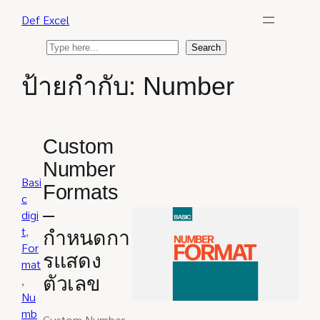
Skip
Def Excel
to
content
S
Search
e
ป้ายกำกับ:
Number
a
r
c
h
Custom
Number
Basi
Formats
c
–
digi
t
, 
กำหนดกา
For
รแสดง
mat
ตัวเลข
, 
Nu
mb
Custom Number