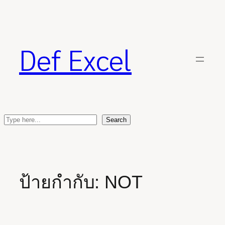
ข้าม
ไป
ยัง
เนื้อหา
Def Excel
S
Search
e
a
r
c
ป้ายกำกับ:
NOT
h