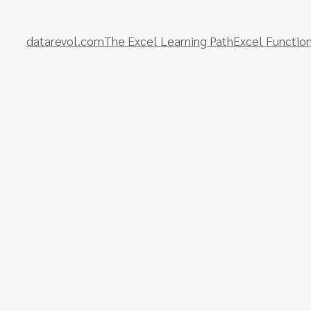
datarevol.com
The Excel Learning Path
Excel Function