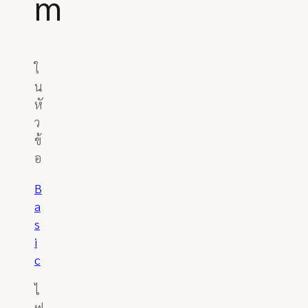
m
ใ
น
หั
ว
ข้
อ
B
a
s
i
c
ไ
ฟ