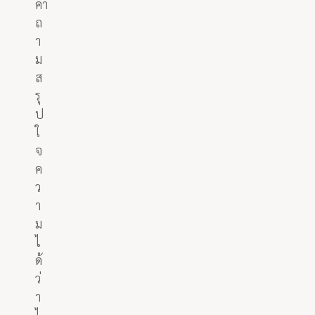
คำ
ถ
า
ม
ส
รุ
ป
ใ
จ
ค
ว
า
ม
ไ
ด้
ว่
า
ไ