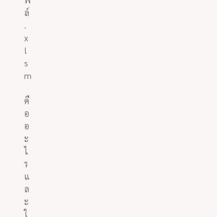
ล์
.
x
l
s
m
คื
อ
อ
ะ
ไ
ร
แ
ล
ะ
ใ