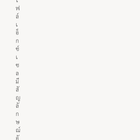
ฟ
ล์
เ
อ็
ก
ซ์
เ
ซ
ล
มี
สั
ญ
ลั
ก
ษ
ณ์
อั