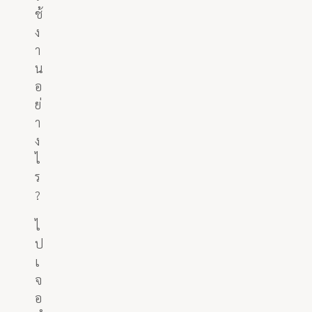
ช้
ง
า
น
อ
ย่
า
ง
ไ
ร
?
ไ
ป
เ
จ
อ