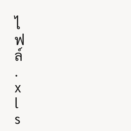
ไ
ฟ
ล์
.
x
l
s