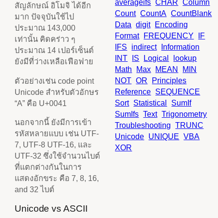
averageifs
CHAR
Column
สัญลักษณ์ อิโมจิ ได้อีก
Count
CountA
CountBlank
มาก ปัจจุบันใช้ไป
Data
digit
Encoding
ประมาณ 143,000
Format
FREQUENCY
IF
เท่านั้น คิดคร่าว ๆ
IFS
indirect
Information
ประมาณ 14 เปอร์เซ็นต์
INT
IS
Logical
lookup
ยังมีที่ว่างเหลือเฟือฟาย
Math
Max
MEAN
MIN
NOT
OR
Principles
ตัวอย่างเช่น code point
Reference
SEQUENCE
Unicode สำหรับตัวอักษร
Sort
Statistical
SumIf
“A” คือ U+0041
SumIfs
Text
Trigonometry
นอกจากนี้ ยังมีการเข้า
Troubleshooting
TRUNC
รหัสหลายแบบ เช่น UTF-
Unicode
UNIQUE
VBA
7, UTF-8 UTF-16, และ
XOR
UTF-32 ซึ่งใช้จำนวนไบต์
ที่แตกต่างกันในการ
แสดงอักขระ คือ 7, 8, 16,
and 32 ไบต์
Unicode vs ASCII